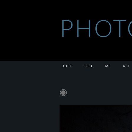
PHOT
JUST
TELL
ME
ALL
◉