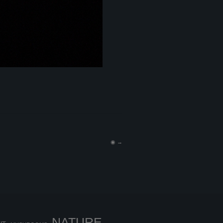
◉
→
NATURE