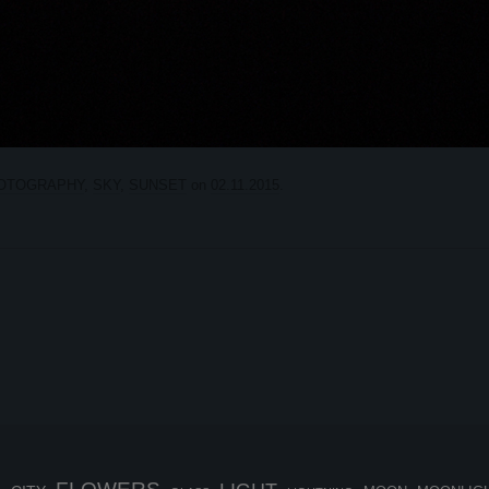
OTOGRAPHY
,
SKY
,
SUNSET
on
02.11.2015
.