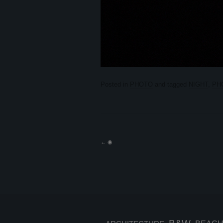
Posted in
PHOTO
and tagged
NIGHT
,
PH
←
◉